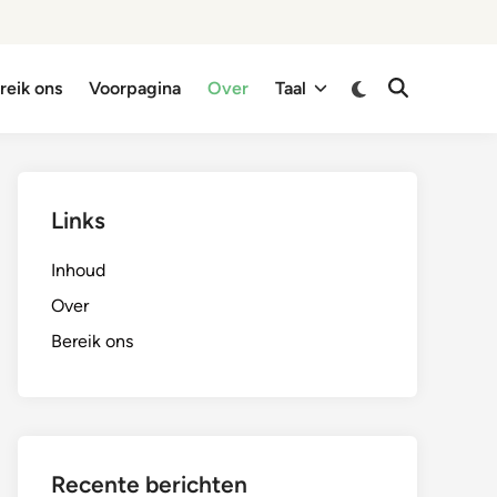
Switch
reik ons
Voorpagina
Over
Taal
Open
to
Search
dark
mode
Links
Inhoud
Over
Bereik ons
Recente berichten