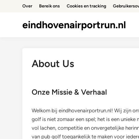
Skip
Over
Bereik ons
Cookies en tracking
Gebruikerso
to
content
eindhovenairportrun.nl
About Us
Onze Missie & Verhaal
Welkom bij eindhovenairportrun.nl! Wij zijn on
golf is niet zomaar een spel; het is een uniek
vol lachen, competitie en onvergetelijke herin
van pub golf toegankelijk te maken voor ieder