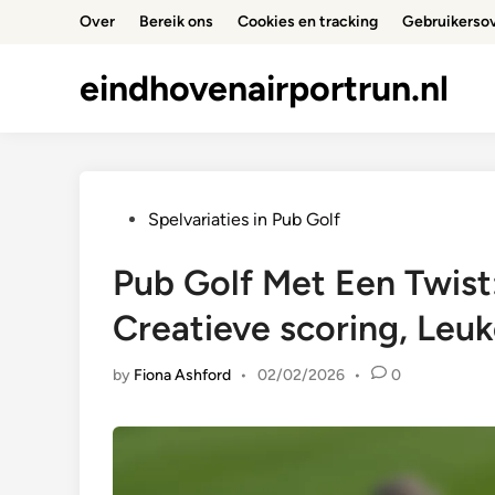
Skip
Over
Bereik ons
Cookies en tracking
Gebruikerso
to
content
eindhovenairportrun.nl
Posted
Spelvariaties in Pub Golf
in
Pub Golf Met Een Twist
Creatieve scoring, Leuk
by
Fiona Ashford
•
02/02/2026
•
0