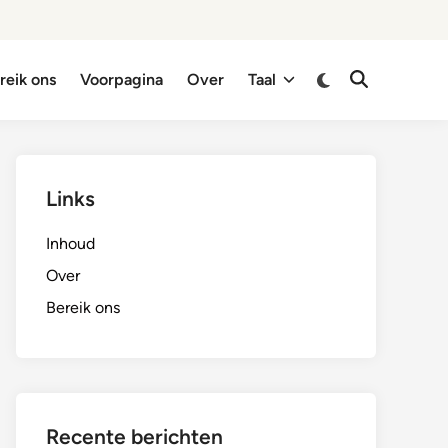
Switch
reik ons
Voorpagina
Over
Taal
Open
to
Search
dark
mode
Links
Inhoud
Over
Bereik ons
Recente berichten